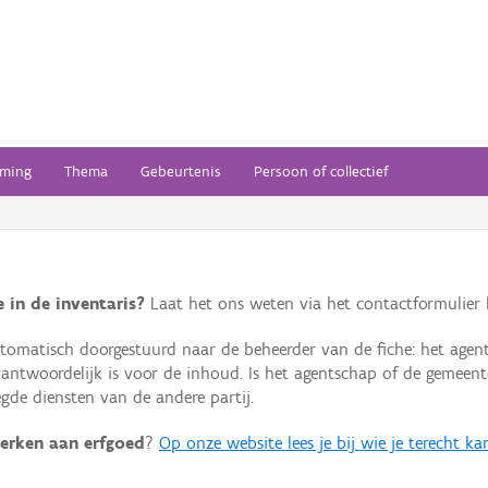
ming
Thema
Gebeurtenis
Persoon of collectief
 in de inventaris?
Laat het ons weten via het contactformulier h
omatisch doorgestuurd naar de beheerder van de fiche: het agen
verantwoordelijk is voor de inhoud. Is het agentschap of de geme
de diensten van de andere partij.
erken aan erfgoed
?
Op onze website lees je bij wie je terecht ka