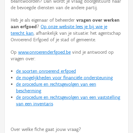
beantwoorden? Dan wordt je vraag doorgestuurd naar
Persoon of collectief
de bevoegde diensten van de andere partij.
Downloads
Heb je als eigenaar of beheerder
vragen over werken
aan erfgoed
?
Op onze website lees je bij wie je
Hergebruik
terecht kan
, afhankelijk van je situatie: het agentschap
Onroerend Erfgoed of je stad of gemeente.
Aanmelden
Op
www.onroerenderfgoed.be
vind je antwoord op
vragen over:
de soorten onroerend erfgoed
de mogelijkheden voor financiële ondersteuning
de procedure en rechtsgevolgen van een
bescherming
de procedure en rechtsgevolgen van een vaststelling
van een inventaris
Over welke fiche gaat jouw vraag?