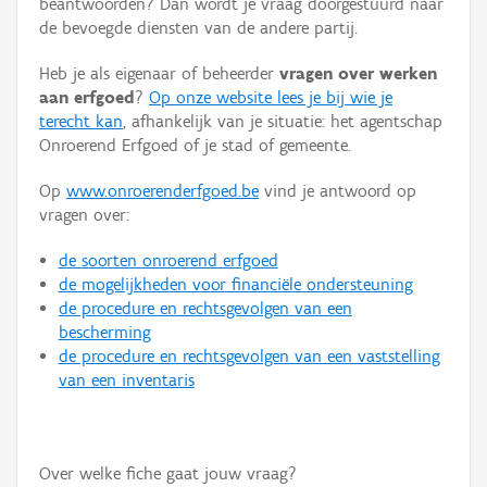
beantwoorden? Dan wordt je vraag doorgestuurd naar
Persoon of collectief
de bevoegde diensten van de andere partij.
Downloads
Heb je als eigenaar of beheerder
vragen over werken
aan erfgoed
?
Op onze website lees je bij wie je
Hergebruik
terecht kan
, afhankelijk van je situatie: het agentschap
Onroerend Erfgoed of je stad of gemeente.
Aanmelden
Op
www.onroerenderfgoed.be
vind je antwoord op
vragen over:
de soorten onroerend erfgoed
de mogelijkheden voor financiële ondersteuning
de procedure en rechtsgevolgen van een
bescherming
de procedure en rechtsgevolgen van een vaststelling
van een inventaris
Over welke fiche gaat jouw vraag?