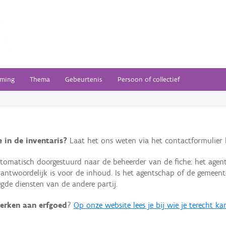
ming
Thema
Gebeurtenis
Persoon of collectief
 in de inventaris?
Laat het ons weten via het contactformulier h
omatisch doorgestuurd naar de beheerder van de fiche: het agen
verantwoordelijk is voor de inhoud. Is het agentschap of de geme
de diensten van de andere partij.
erken aan erfgoed
?
Op onze website lees je bij wie je terecht ka