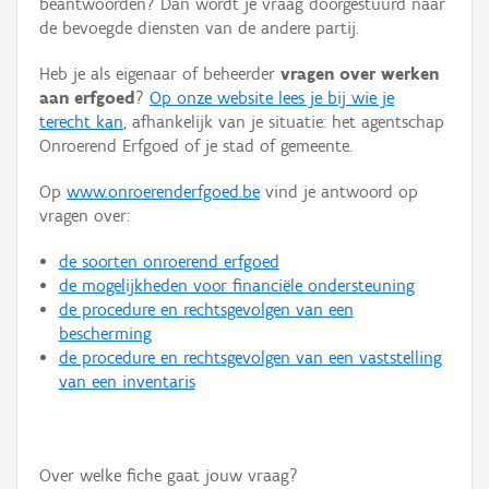
beantwoorden? Dan wordt je vraag doorgestuurd naar
Persoon of collectief
de bevoegde diensten van de andere partij.
Downloads
Heb je als eigenaar of beheerder
vragen over werken
aan erfgoed
?
Op onze website lees je bij wie je
Hergebruik
terecht kan
, afhankelijk van je situatie: het agentschap
Onroerend Erfgoed of je stad of gemeente.
Aanmelden
Op
www.onroerenderfgoed.be
vind je antwoord op
vragen over:
de soorten onroerend erfgoed
de mogelijkheden voor financiële ondersteuning
de procedure en rechtsgevolgen van een
bescherming
de procedure en rechtsgevolgen van een vaststelling
van een inventaris
Over welke fiche gaat jouw vraag?