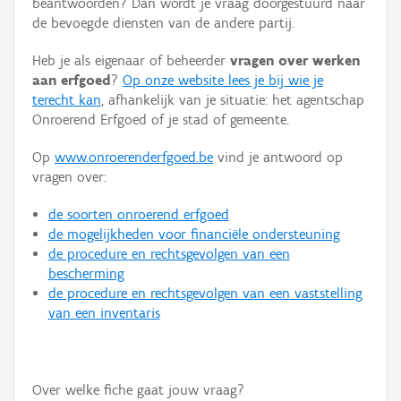
beantwoorden? Dan wordt je vraag doorgestuurd naar
Persoon of collectief
de bevoegde diensten van de andere partij.
Downloads
Heb je als eigenaar of beheerder
vragen over werken
aan erfgoed
?
Op onze website lees je bij wie je
Hergebruik
terecht kan
, afhankelijk van je situatie: het agentschap
Onroerend Erfgoed of je stad of gemeente.
Aanmelden
Op
www.onroerenderfgoed.be
vind je antwoord op
vragen over:
de soorten onroerend erfgoed
de mogelijkheden voor financiële ondersteuning
de procedure en rechtsgevolgen van een
bescherming
de procedure en rechtsgevolgen van een vaststelling
van een inventaris
Over welke fiche gaat jouw vraag?