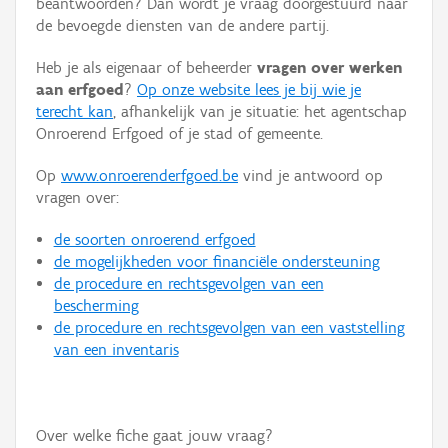
beantwoorden? Dan wordt je vraag doorgestuurd naar
Persoon of collectief
de bevoegde diensten van de andere partij.
Downloads
Heb je als eigenaar of beheerder
vragen over werken
aan erfgoed
?
Op onze website lees je bij wie je
Hergebruik
terecht kan
, afhankelijk van je situatie: het agentschap
Onroerend Erfgoed of je stad of gemeente.
Aanmelden
Op
www.onroerenderfgoed.be
vind je antwoord op
vragen over:
de soorten onroerend erfgoed
de mogelijkheden voor financiële ondersteuning
de procedure en rechtsgevolgen van een
bescherming
de procedure en rechtsgevolgen van een vaststelling
van een inventaris
Over welke fiche gaat jouw vraag?