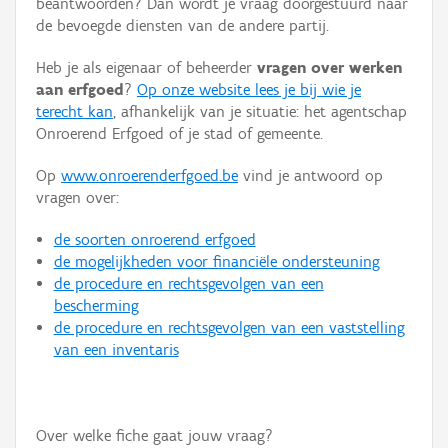
beantwoorden? Dan wordt je vraag doorgestuurd naar
Persoon of collectief
de bevoegde diensten van de andere partij.
Downloads
Heb je als eigenaar of beheerder
vragen over werken
aan erfgoed
?
Op onze website lees je bij wie je
Hergebruik
terecht kan
, afhankelijk van je situatie: het agentschap
Onroerend Erfgoed of je stad of gemeente.
Aanmelden
Op
www.onroerenderfgoed.be
vind je antwoord op
vragen over:
de soorten onroerend erfgoed
de mogelijkheden voor financiële ondersteuning
de procedure en rechtsgevolgen van een
bescherming
de procedure en rechtsgevolgen van een vaststelling
van een inventaris
Over welke fiche gaat jouw vraag?