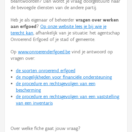
beantwoorden? Dan wordt je vraag doorgestuurd naar
Persoon of collectief
de bevoegde diensten van de andere partij.
Downloads
Heb je als eigenaar of beheerder
vragen over werken
aan erfgoed
?
Op onze website lees je bij wie je
Hergebruik
terecht kan
, afhankelijk van je situatie: het agentschap
Onroerend Erfgoed of je stad of gemeente.
Aanmelden
Op
www.onroerenderfgoed.be
vind je antwoord op
vragen over:
de soorten onroerend erfgoed
de mogelijkheden voor financiële ondersteuning
de procedure en rechtsgevolgen van een
bescherming
de procedure en rechtsgevolgen van een vaststelling
van een inventaris
Over welke fiche gaat jouw vraag?