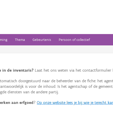
ming
Thema
Gebeurtenis
Persoon of collectief
 in de inventaris?
Laat het ons weten via het contactformulier h
omatisch doorgestuurd naar de beheerder van de fiche: het agen
verantwoordelijk is voor de inhoud. Is het agentschap of de geme
de diensten van de andere partij.
erken aan erfgoed
?
Op onze website lees je bij wie je terecht ka