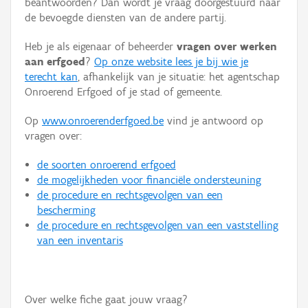
beantwoorden? Dan wordt je vraag doorgestuurd naar
Persoon of collectief
de bevoegde diensten van de andere partij.
Downloads
Heb je als eigenaar of beheerder
vragen over werken
aan erfgoed
?
Op onze website lees je bij wie je
Hergebruik
terecht kan
, afhankelijk van je situatie: het agentschap
Onroerend Erfgoed of je stad of gemeente.
Aanmelden
Op
www.onroerenderfgoed.be
vind je antwoord op
vragen over:
de soorten onroerend erfgoed
de mogelijkheden voor financiële ondersteuning
de procedure en rechtsgevolgen van een
bescherming
de procedure en rechtsgevolgen van een vaststelling
van een inventaris
Over welke fiche gaat jouw vraag?