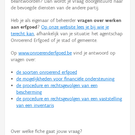
beantwoorden? Dan wordt je vraag doorgestuurd naar
Persoon of collectief
de bevoegde diensten van de andere partij.
Downloads
Heb je als eigenaar of beheerder
vragen over werken
aan erfgoed
?
Op onze website lees je bij wie je
Hergebruik
terecht kan
, afhankelijk van je situatie: het agentschap
Onroerend Erfgoed of je stad of gemeente.
Aanmelden
Op
www.onroerenderfgoed.be
vind je antwoord op
vragen over:
de soorten onroerend erfgoed
de mogelijkheden voor financiële ondersteuning
de procedure en rechtsgevolgen van een
bescherming
de procedure en rechtsgevolgen van een vaststelling
van een inventaris
Over welke fiche gaat jouw vraag?