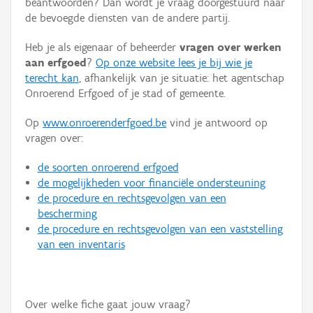
beantwoorden? Dan wordt je vraag doorgestuurd naar
Persoon of collectief
de bevoegde diensten van de andere partij.
Downloads
Heb je als eigenaar of beheerder
vragen over werken
aan erfgoed
?
Op onze website lees je bij wie je
Hergebruik
terecht kan
, afhankelijk van je situatie: het agentschap
Onroerend Erfgoed of je stad of gemeente.
Aanmelden
Op
www.onroerenderfgoed.be
vind je antwoord op
vragen over:
de soorten onroerend erfgoed
de mogelijkheden voor financiële ondersteuning
de procedure en rechtsgevolgen van een
bescherming
de procedure en rechtsgevolgen van een vaststelling
van een inventaris
Over welke fiche gaat jouw vraag?