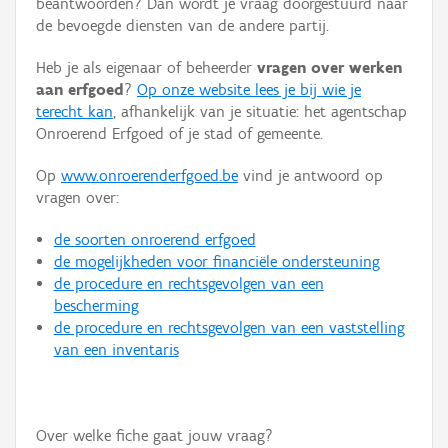
beantwoorden? Dan wordt je vraag doorgestuurd naar
Persoon of collectief
de bevoegde diensten van de andere partij.
Downloads
Heb je als eigenaar of beheerder
vragen over werken
aan erfgoed
?
Op onze website lees je bij wie je
Hergebruik
terecht kan
, afhankelijk van je situatie: het agentschap
Onroerend Erfgoed of je stad of gemeente.
Aanmelden
Op
www.onroerenderfgoed.be
vind je antwoord op
vragen over:
de soorten onroerend erfgoed
de mogelijkheden voor financiële ondersteuning
de procedure en rechtsgevolgen van een
bescherming
de procedure en rechtsgevolgen van een vaststelling
van een inventaris
Over welke fiche gaat jouw vraag?