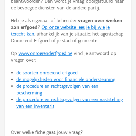
beantwoorden? Dan wordt je vraag doorgestuurd naar
Persoon of collectief
de bevoegde diensten van de andere partij.
Downloads
Heb je als eigenaar of beheerder
vragen over werken
aan erfgoed
?
Op onze website lees je bij wie je
Hergebruik
terecht kan
, afhankelijk van je situatie: het agentschap
Onroerend Erfgoed of je stad of gemeente.
Aanmelden
Op
www.onroerenderfgoed.be
vind je antwoord op
vragen over:
de soorten onroerend erfgoed
de mogelijkheden voor financiële ondersteuning
de procedure en rechtsgevolgen van een
bescherming
de procedure en rechtsgevolgen van een vaststelling
van een inventaris
Over welke fiche gaat jouw vraag?