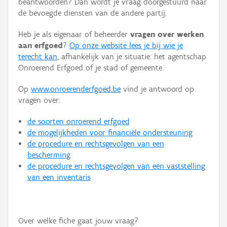
beantwoorden? Dan wordt je vraag doorgestuurd naar
Persoon of collectief
de bevoegde diensten van de andere partij.
Downloads
Heb je als eigenaar of beheerder
vragen over werken
aan erfgoed
?
Op onze website lees je bij wie je
Hergebruik
terecht kan
, afhankelijk van je situatie: het agentschap
Onroerend Erfgoed of je stad of gemeente.
Aanmelden
Op
www.onroerenderfgoed.be
vind je antwoord op
vragen over:
de soorten onroerend erfgoed
de mogelijkheden voor financiële ondersteuning
de procedure en rechtsgevolgen van een
bescherming
de procedure en rechtsgevolgen van een vaststelling
van een inventaris
Over welke fiche gaat jouw vraag?