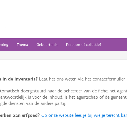
ming
Thema
Gebeurtenis
Persoon of collectief
 in de inventaris?
Laat het ons weten via het contactformulier h
omatisch doorgestuurd naar de beheerder van de fiche: het agen
verantwoordelijk is voor de inhoud. Is het agentschap of de geme
de diensten van de andere partij.
erken aan erfgoed
?
Op onze website lees je bij wie je terecht ka