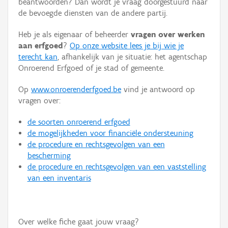
beantwoorden? Dan wordt je vraag doorgestuurd naar
Persoon of collectief
de bevoegde diensten van de andere partij.
Downloads
Heb je als eigenaar of beheerder
vragen over werken
aan erfgoed
?
Op onze website lees je bij wie je
Hergebruik
terecht kan
, afhankelijk van je situatie: het agentschap
Onroerend Erfgoed of je stad of gemeente.
Aanmelden
Op
www.onroerenderfgoed.be
vind je antwoord op
vragen over:
de soorten onroerend erfgoed
de mogelijkheden voor financiële ondersteuning
de procedure en rechtsgevolgen van een
bescherming
de procedure en rechtsgevolgen van een vaststelling
van een inventaris
Over welke fiche gaat jouw vraag?