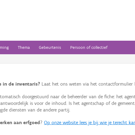
ming
Thema
Gebeurtenis
Persoon of collectief
 in de inventaris?
Laat het ons weten via het contactformulier h
omatisch doorgestuurd naar de beheerder van de fiche: het agen
verantwoordelijk is voor de inhoud. Is het agentschap of de geme
de diensten van de andere partij.
erken aan erfgoed
?
Op onze website lees je bij wie je terecht ka