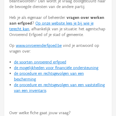
beantwoorden? Dan wordt je vraag doorgestuurd naar
Persoon of collectief
de bevoegde diensten van de andere partij.
Downloads
Heb je als eigenaar of beheerder
vragen over werken
aan erfgoed
?
Op onze website lees je bij wie je
Hergebruik
terecht kan
, afhankelijk van je situatie: het agentschap
Onroerend Erfgoed of je stad of gemeente.
Aanmelden
Op
www.onroerenderfgoed.be
vind je antwoord op
vragen over:
de soorten onroerend erfgoed
de mogelijkheden voor financiële ondersteuning
de procedure en rechtsgevolgen van een
bescherming
de procedure en rechtsgevolgen van een vaststelling
van een inventaris
Over welke fiche gaat jouw vraag?