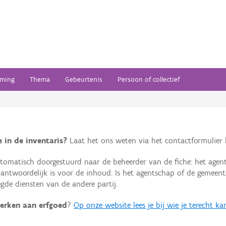
ming
Thema
Gebeurtenis
Persoon of collectief
 in de inventaris?
Laat het ons weten via het contactformulier h
omatisch doorgestuurd naar de beheerder van de fiche: het agen
verantwoordelijk is voor de inhoud. Is het agentschap of de geme
de diensten van de andere partij.
erken aan erfgoed
?
Op onze website lees je bij wie je terecht ka