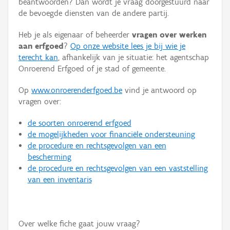
beantwoorden? Dan wordt je vraag doorgestuurd naar
Persoon of collectief
de bevoegde diensten van de andere partij.
Downloads
Heb je als eigenaar of beheerder
vragen over werken
aan erfgoed
?
Op onze website lees je bij wie je
Hergebruik
terecht kan
, afhankelijk van je situatie: het agentschap
Onroerend Erfgoed of je stad of gemeente.
Aanmelden
Op
www.onroerenderfgoed.be
vind je antwoord op
vragen over:
de soorten onroerend erfgoed
de mogelijkheden voor financiële ondersteuning
de procedure en rechtsgevolgen van een
bescherming
de procedure en rechtsgevolgen van een vaststelling
van een inventaris
Over welke fiche gaat jouw vraag?