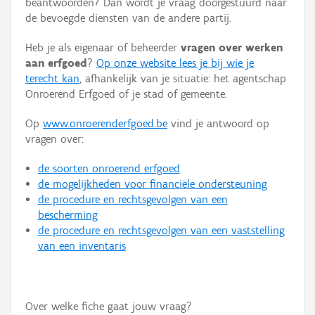
beantwoorden? Dan wordt je vraag doorgestuurd naar
Persoon of collectief
de bevoegde diensten van de andere partij.
Downloads
Heb je als eigenaar of beheerder
vragen over werken
aan erfgoed
?
Op onze website lees je bij wie je
Hergebruik
terecht kan
, afhankelijk van je situatie: het agentschap
Onroerend Erfgoed of je stad of gemeente.
Aanmelden
Op
www.onroerenderfgoed.be
vind je antwoord op
vragen over:
de soorten onroerend erfgoed
de mogelijkheden voor financiële ondersteuning
de procedure en rechtsgevolgen van een
bescherming
de procedure en rechtsgevolgen van een vaststelling
van een inventaris
Over welke fiche gaat jouw vraag?