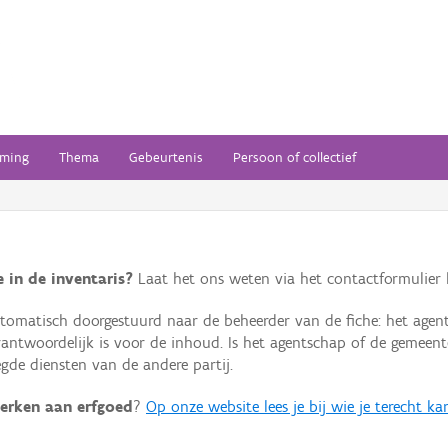
ming
Thema
Gebeurtenis
Persoon of collectief
 in de inventaris?
Laat het ons weten via het contactformulier h
omatisch doorgestuurd naar de beheerder van de fiche: het agen
verantwoordelijk is voor de inhoud. Is het agentschap of de geme
de diensten van de andere partij.
erken aan erfgoed
?
Op onze website lees je bij wie je terecht ka