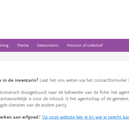
ming
Thema
Gebeurtenis
Persoon of collectief
 in de inventaris?
Laat het ons weten via het contactformulier h
omatisch doorgestuurd naar de beheerder van de fiche: het agen
verantwoordelijk is voor de inhoud. Is het agentschap of de geme
de diensten van de andere partij.
erken aan erfgoed
?
Op onze website lees je bij wie je terecht ka