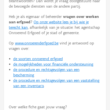
beantwoorden? Dan wordt je vraag doorgestuurd naar
Persoon of collectief
de bevoegde diensten van de andere partij.
Downloads
Heb je als eigenaar of beheerder
vragen over werken
aan erfgoed
?
Op onze website lees je bij wie je
Hergebruik
terecht kan
, afhankelijk van je situatie: het agentschap
Onroerend Erfgoed of je stad of gemeente.
Aanmelden
Op
www.onroerenderfgoed.be
vind je antwoord op
vragen over:
de soorten onroerend erfgoed
de mogelijkheden voor financiële ondersteuning
de procedure en rechtsgevolgen van een
bescherming
de procedure en rechtsgevolgen van een vaststelling
van een inventaris
Over welke fiche gaat jouw vraag?