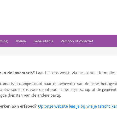
ming
Thema
Gebeurtenis
Persoon of collectief
 in de inventaris?
Laat het ons weten via het contactformulier h
omatisch doorgestuurd naar de beheerder van de fiche: het agen
verantwoordelijk is voor de inhoud. Is het agentschap of de geme
de diensten van de andere partij.
erken aan erfgoed
?
Op onze website lees je bij wie je terecht ka