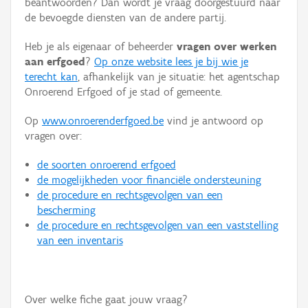
beantwoorden? Dan wordt je vraag doorgestuurd naar
Persoon of collectief
de bevoegde diensten van de andere partij.
Downloads
Heb je als eigenaar of beheerder
vragen over werken
aan erfgoed
?
Op onze website lees je bij wie je
Hergebruik
terecht kan
, afhankelijk van je situatie: het agentschap
Onroerend Erfgoed of je stad of gemeente.
Aanmelden
Op
www.onroerenderfgoed.be
vind je antwoord op
vragen over:
de soorten onroerend erfgoed
de mogelijkheden voor financiële ondersteuning
de procedure en rechtsgevolgen van een
bescherming
de procedure en rechtsgevolgen van een vaststelling
van een inventaris
Over welke fiche gaat jouw vraag?