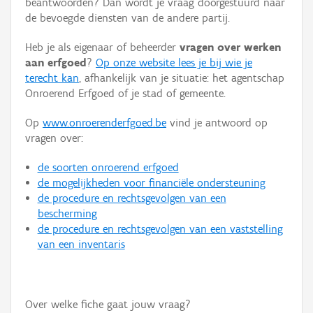
beantwoorden? Dan wordt je vraag doorgestuurd naar
Persoon of collectief
de bevoegde diensten van de andere partij.
Downloads
Heb je als eigenaar of beheerder
vragen over werken
aan erfgoed
?
Op onze website lees je bij wie je
Hergebruik
terecht kan
, afhankelijk van je situatie: het agentschap
Onroerend Erfgoed of je stad of gemeente.
Aanmelden
Op
www.onroerenderfgoed.be
vind je antwoord op
vragen over:
de soorten onroerend erfgoed
de mogelijkheden voor financiële ondersteuning
de procedure en rechtsgevolgen van een
bescherming
de procedure en rechtsgevolgen van een vaststelling
van een inventaris
Over welke fiche gaat jouw vraag?