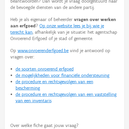
beantwoorden? Dan wordt je vraag doorgestuurd naar
Persoon of collectief
de bevoegde diensten van de andere partij.
Downloads
Heb je als eigenaar of beheerder
vragen over werken
aan erfgoed
?
Op onze website lees je bij wie je
Hergebruik
terecht kan
, afhankelijk van je situatie: het agentschap
Onroerend Erfgoed of je stad of gemeente.
Aanmelden
Op
www.onroerenderfgoed.be
vind je antwoord op
vragen over:
de soorten onroerend erfgoed
de mogelijkheden voor financiële ondersteuning
de procedure en rechtsgevolgen van een
bescherming
de procedure en rechtsgevolgen van een vaststelling
van een inventaris
Over welke fiche gaat jouw vraag?