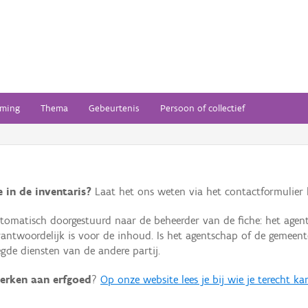
ming
Thema
Gebeurtenis
Persoon of collectief
 in de inventaris?
Laat het ons weten via het contactformulier h
omatisch doorgestuurd naar de beheerder van de fiche: het agen
verantwoordelijk is voor de inhoud. Is het agentschap of de geme
de diensten van de andere partij.
erken aan erfgoed
?
Op onze website lees je bij wie je terecht ka