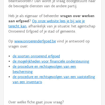
beantwoorden? Dan wordt je vraag doorgestuurd naar
Persoon of collectief
de bevoegde diensten van de andere partij.
Downloads
Heb je als eigenaar of beheerder
vragen over werken
aan erfgoed
?
Op onze website lees je bij wie je
Hergebruik
terecht kan
, afhankelijk van je situatie: het agentschap
Onroerend Erfgoed of je stad of gemeente.
Aanmelden
Op
www.onroerenderfgoed.be
vind je antwoord op
vragen over:
de soorten onroerend erfgoed
de mogelijkheden voor financiële ondersteuning
de procedure en rechtsgevolgen van een
bescherming
de procedure en rechtsgevolgen van een vaststelling
van een inventaris
Over welke fiche gaat jouw vraag?