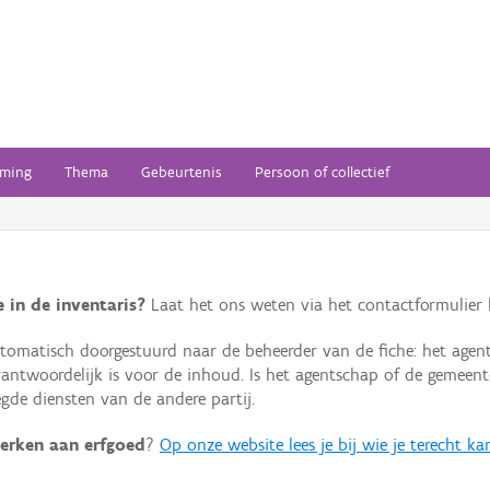
ming
Thema
Gebeurtenis
Persoon of collectief
 in de inventaris?
Laat het ons weten via het contactformulier h
omatisch doorgestuurd naar de beheerder van de fiche: het agen
verantwoordelijk is voor de inhoud. Is het agentschap of de geme
de diensten van de andere partij.
erken aan erfgoed
?
Op onze website lees je bij wie je terecht ka