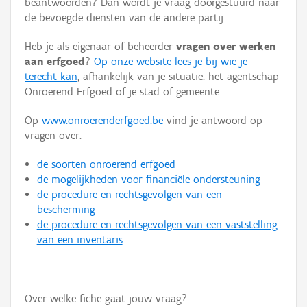
beantwoorden? Dan wordt je vraag doorgestuurd naar
Persoon of collectief
de bevoegde diensten van de andere partij.
Downloads
Heb je als eigenaar of beheerder
vragen over werken
aan erfgoed
?
Op onze website lees je bij wie je
Hergebruik
terecht kan
, afhankelijk van je situatie: het agentschap
Onroerend Erfgoed of je stad of gemeente.
Aanmelden
Op
www.onroerenderfgoed.be
vind je antwoord op
vragen over:
de soorten onroerend erfgoed
de mogelijkheden voor financiële ondersteuning
de procedure en rechtsgevolgen van een
bescherming
de procedure en rechtsgevolgen van een vaststelling
van een inventaris
Over welke fiche gaat jouw vraag?