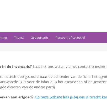
ming
Thema
Gebeurtenis
Persoon of collectief
 in de inventaris?
Laat het ons weten via het contactformulier h
omatisch doorgestuurd naar de beheerder van de fiche: het agen
verantwoordelijk is voor de inhoud. Is het agentschap of de geme
de diensten van de andere partij.
erken aan erfgoed
?
Op onze website lees je bij wie je terecht ka