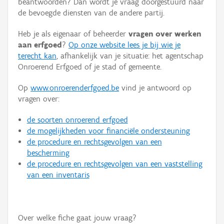
beantwoorden? Dan wordt je vraag doorgestuurd naar
Persoon of collectief
de bevoegde diensten van de andere partij.
Downloads
Heb je als eigenaar of beheerder
vragen over werken
aan erfgoed
?
Op onze website lees je bij wie je
Hergebruik
terecht kan
, afhankelijk van je situatie: het agentschap
Onroerend Erfgoed of je stad of gemeente.
Aanmelden
Op
www.onroerenderfgoed.be
vind je antwoord op
vragen over:
de soorten onroerend erfgoed
de mogelijkheden voor financiële ondersteuning
de procedure en rechtsgevolgen van een
bescherming
de procedure en rechtsgevolgen van een vaststelling
van een inventaris
Over welke fiche gaat jouw vraag?