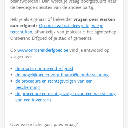
beantwoorden? Dan wordt je vraag doorgestuurd naar
Persoon of collectief
de bevoegde diensten van de andere partij.
Downloads
Heb je als eigenaar of beheerder
vragen over werken
aan erfgoed
?
Op onze website lees je bij wie je
Hergebruik
terecht kan
, afhankelijk van je situatie: het agentschap
Onroerend Erfgoed of je stad of gemeente.
Aanmelden
Op
www.onroerenderfgoed.be
vind je antwoord op
vragen over:
de soorten onroerend erfgoed
de mogelijkheden voor financiële ondersteuning
de procedure en rechtsgevolgen van een
bescherming
de procedure en rechtsgevolgen van een vaststelling
van een inventaris
Over welke fiche gaat jouw vraag?