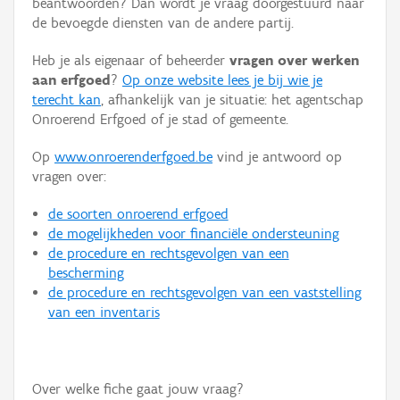
beantwoorden? Dan wordt je vraag doorgestuurd naar
Persoon of collectief
de bevoegde diensten van de andere partij.
Downloads
Heb je als eigenaar of beheerder
vragen over werken
aan erfgoed
?
Op onze website lees je bij wie je
Hergebruik
terecht kan
, afhankelijk van je situatie: het agentschap
Onroerend Erfgoed of je stad of gemeente.
Aanmelden
Op
www.onroerenderfgoed.be
vind je antwoord op
vragen over:
de soorten onroerend erfgoed
de mogelijkheden voor financiële ondersteuning
de procedure en rechtsgevolgen van een
bescherming
de procedure en rechtsgevolgen van een vaststelling
van een inventaris
Over welke fiche gaat jouw vraag?