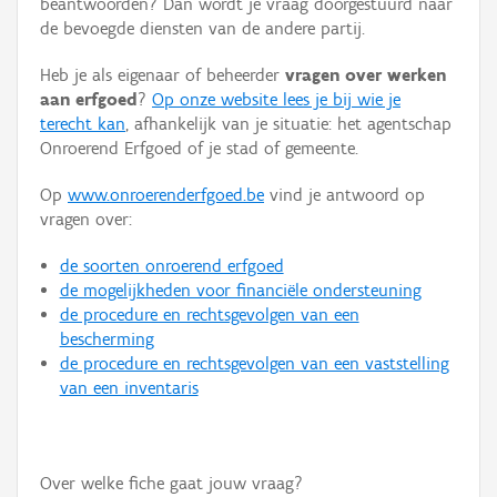
beantwoorden? Dan wordt je vraag doorgestuurd naar
Persoon of collectief
de bevoegde diensten van de andere partij.
Downloads
Heb je als eigenaar of beheerder
vragen over werken
aan erfgoed
?
Op onze website lees je bij wie je
Hergebruik
terecht kan
, afhankelijk van je situatie: het agentschap
Onroerend Erfgoed of je stad of gemeente.
Aanmelden
Op
www.onroerenderfgoed.be
vind je antwoord op
vragen over:
de soorten onroerend erfgoed
de mogelijkheden voor financiële ondersteuning
de procedure en rechtsgevolgen van een
bescherming
de procedure en rechtsgevolgen van een vaststelling
van een inventaris
Over welke fiche gaat jouw vraag?