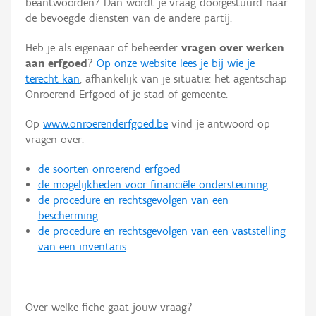
beantwoorden? Dan wordt je vraag doorgestuurd naar
Persoon of collectief
de bevoegde diensten van de andere partij.
Downloads
Heb je als eigenaar of beheerder
vragen over werken
aan erfgoed
?
Op onze website lees je bij wie je
Hergebruik
terecht kan
, afhankelijk van je situatie: het agentschap
Onroerend Erfgoed of je stad of gemeente.
Aanmelden
Op
www.onroerenderfgoed.be
vind je antwoord op
vragen over:
de soorten onroerend erfgoed
de mogelijkheden voor financiële ondersteuning
de procedure en rechtsgevolgen van een
bescherming
de procedure en rechtsgevolgen van een vaststelling
van een inventaris
Over welke fiche gaat jouw vraag?