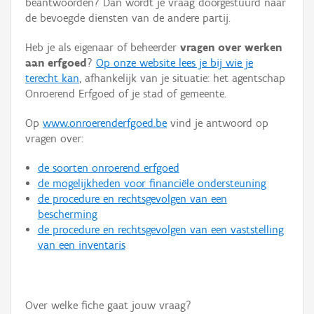
beantwoorden? Dan wordt je vraag doorgestuurd naar
Persoon of collectief
de bevoegde diensten van de andere partij.
Downloads
Heb je als eigenaar of beheerder
vragen over werken
aan erfgoed
?
Op onze website lees je bij wie je
Hergebruik
terecht kan
, afhankelijk van je situatie: het agentschap
Onroerend Erfgoed of je stad of gemeente.
Aanmelden
Op
www.onroerenderfgoed.be
vind je antwoord op
vragen over:
de soorten onroerend erfgoed
de mogelijkheden voor financiële ondersteuning
de procedure en rechtsgevolgen van een
bescherming
de procedure en rechtsgevolgen van een vaststelling
van een inventaris
Over welke fiche gaat jouw vraag?