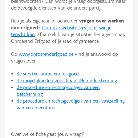
beantwoorden? Dan wordt je vraag doorgestuurd naar
Persoon of collectief
de bevoegde diensten van de andere partij.
Downloads
Heb je als eigenaar of beheerder
vragen over werken
aan erfgoed
?
Op onze website lees je bij wie je
Hergebruik
terecht kan
, afhankelijk van je situatie: het agentschap
Onroerend Erfgoed of je stad of gemeente.
Aanmelden
Op
www.onroerenderfgoed.be
vind je antwoord op
vragen over:
de soorten onroerend erfgoed
de mogelijkheden voor financiële ondersteuning
de procedure en rechtsgevolgen van een
bescherming
de procedure en rechtsgevolgen van een vaststelling
van een inventaris
Over welke fiche gaat jouw vraag?