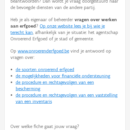
beantwoorden? Dan wordt je vraag doorgestuurd naar
Persoon of collectief
de bevoegde diensten van de andere partij.
Downloads
Heb je als eigenaar of beheerder
vragen over werken
aan erfgoed
?
Op onze website lees je bij wie je
Hergebruik
terecht kan
, afhankelijk van je situatie: het agentschap
Onroerend Erfgoed of je stad of gemeente.
Aanmelden
Op
www.onroerenderfgoed.be
vind je antwoord op
vragen over:
de soorten onroerend erfgoed
de mogelijkheden voor financiële ondersteuning
de procedure en rechtsgevolgen van een
bescherming
de procedure en rechtsgevolgen van een vaststelling
van een inventaris
Over welke fiche gaat jouw vraag?