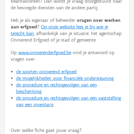
beantwoorden? Dan wordt je vraag doorgestuurd naar
Persoon of collectief
de bevoegde diensten van de andere partij.
Downloads
Heb je als eigenaar of beheerder
vragen over werken
aan erfgoed
?
Op onze website lees je bij wie je
Hergebruik
terecht kan
, afhankelijk van je situatie: het agentschap
Onroerend Erfgoed of je stad of gemeente.
Aanmelden
Op
www.onroerenderfgoed.be
vind je antwoord op
vragen over:
de soorten onroerend erfgoed
de mogelijkheden voor financiële ondersteuning
de procedure en rechtsgevolgen van een
bescherming
de procedure en rechtsgevolgen van een vaststelling
van een inventaris
Over welke fiche gaat jouw vraag?