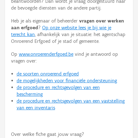
beantwoorden? Dan wordt je vraag doorgestuurd naar
Persoon of collectief
de bevoegde diensten van de andere partij.
Downloads
Heb je als eigenaar of beheerder
vragen over werken
aan erfgoed
?
Op onze website lees je bij wie je
Hergebruik
terecht kan
, afhankelijk van je situatie: het agentschap
Onroerend Erfgoed of je stad of gemeente.
Aanmelden
Op
www.onroerenderfgoed.be
vind je antwoord op
vragen over:
de soorten onroerend erfgoed
de mogelijkheden voor financiële ondersteuning
de procedure en rechtsgevolgen van een
bescherming
de procedure en rechtsgevolgen van een vaststelling
van een inventaris
Over welke fiche gaat jouw vraag?