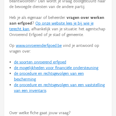
beantwoorden? Dan wordt je vraag doorgestuurd naar
Persoon of collectief
de bevoegde diensten van de andere partij.
Downloads
Heb je als eigenaar of beheerder
vragen over werken
aan erfgoed
?
Op onze website lees je bij wie je
Hergebruik
terecht kan
, afhankelijk van je situatie: het agentschap
Onroerend Erfgoed of je stad of gemeente.
Aanmelden
Op
www.onroerenderfgoed.be
vind je antwoord op
vragen over:
de soorten onroerend erfgoed
de mogelijkheden voor financiële ondersteuning
de procedure en rechtsgevolgen van een
bescherming
de procedure en rechtsgevolgen van een vaststelling
van een inventaris
Over welke fiche gaat jouw vraag?