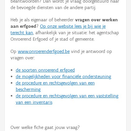
beantwoorden? Dan wordt je vraag doorgestuurd naar
Persoon of collectief
de bevoegde diensten van de andere partij.
Downloads
Heb je als eigenaar of beheerder
vragen over werken
aan erfgoed
?
Op onze website lees je bij wie je
Hergebruik
terecht kan
, afhankelijk van je situatie: het agentschap
Onroerend Erfgoed of je stad of gemeente.
Aanmelden
Op
www.onroerenderfgoed.be
vind je antwoord op
vragen over:
de soorten onroerend erfgoed
de mogelijkheden voor financiële ondersteuning
de procedure en rechtsgevolgen van een
bescherming
de procedure en rechtsgevolgen van een vaststelling
van een inventaris
Over welke fiche gaat jouw vraag?