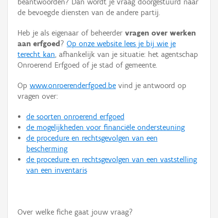
beantwoorden? Dan wordt je vraag doorgestuurd naar
Persoon of collectief
de bevoegde diensten van de andere partij.
Downloads
Heb je als eigenaar of beheerder
vragen over werken
aan erfgoed
?
Op onze website lees je bij wie je
Hergebruik
terecht kan
, afhankelijk van je situatie: het agentschap
Onroerend Erfgoed of je stad of gemeente.
Aanmelden
Op
www.onroerenderfgoed.be
vind je antwoord op
vragen over:
de soorten onroerend erfgoed
de mogelijkheden voor financiële ondersteuning
de procedure en rechtsgevolgen van een
bescherming
de procedure en rechtsgevolgen van een vaststelling
van een inventaris
Over welke fiche gaat jouw vraag?