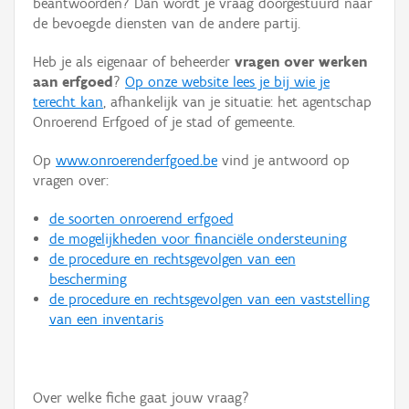
beantwoorden? Dan wordt je vraag doorgestuurd naar
Persoon of collectief
de bevoegde diensten van de andere partij.
Downloads
Heb je als eigenaar of beheerder
vragen over werken
aan erfgoed
?
Op onze website lees je bij wie je
Hergebruik
terecht kan
, afhankelijk van je situatie: het agentschap
Onroerend Erfgoed of je stad of gemeente.
Aanmelden
Op
www.onroerenderfgoed.be
vind je antwoord op
vragen over:
de soorten onroerend erfgoed
de mogelijkheden voor financiële ondersteuning
de procedure en rechtsgevolgen van een
bescherming
de procedure en rechtsgevolgen van een vaststelling
van een inventaris
Over welke fiche gaat jouw vraag?