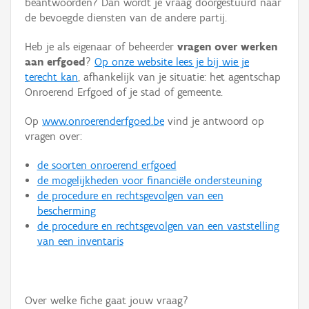
beantwoorden? Dan wordt je vraag doorgestuurd naar
Persoon of collectief
de bevoegde diensten van de andere partij.
Downloads
Heb je als eigenaar of beheerder
vragen over werken
aan erfgoed
?
Op onze website lees je bij wie je
Hergebruik
terecht kan
, afhankelijk van je situatie: het agentschap
Onroerend Erfgoed of je stad of gemeente.
Aanmelden
Op
www.onroerenderfgoed.be
vind je antwoord op
vragen over:
de soorten onroerend erfgoed
de mogelijkheden voor financiële ondersteuning
de procedure en rechtsgevolgen van een
bescherming
de procedure en rechtsgevolgen van een vaststelling
van een inventaris
Over welke fiche gaat jouw vraag?